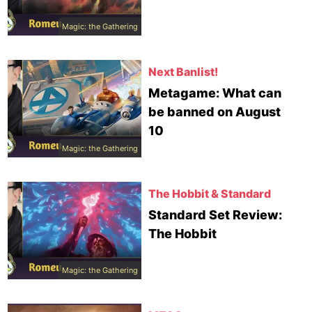
Magic: the Gathering
Next Banlist!
Metagame: What can
be banned on August
10
Magic: the Gathering
The Hobbit & Standard
Standard Set Review:
The Hobbit
Magic: the Gathering