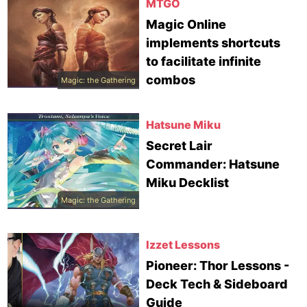
MTGO
Magic Online
implements shortcuts
to facilitate infinite
combos
Magic: the Gathering
Hatsune Miku
Secret Lair
Commander: Hatsune
Miku Decklist
Magic: the Gathering
Izzet Lessons
Pioneer: Thor Lessons -
Deck Tech & Sideboard
Guide