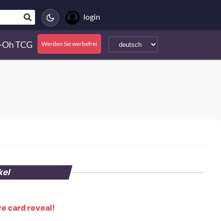
login
i-Oh TCG
Werden Sie werbefrei
kel
e card reveal!