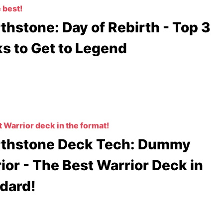
 best!
thstone: Day of Rebirth - Top 3
s to Get to Legend
 Warrior deck in the format!
thstone Deck Tech: Dummy
ior - The Best Warrior Deck in
dard!