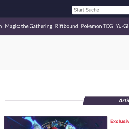
m
Magic: the Gathering
Riftbound
Pokemon TCG
Yu-G
Arti
Exclusiv