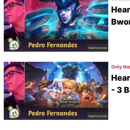
Hear
Bwon
Hearthstone
Only the
Hear
- 3 
Hearthstone