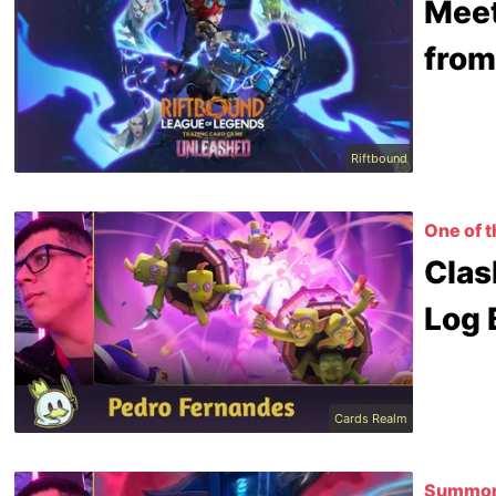
Meet
from
Riftbound
One of 
Clas
Log 
Cards Realm
Summon 