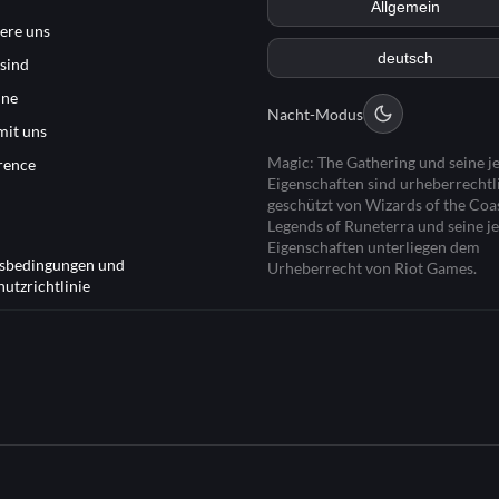
ere uns
sind
ine
Nacht-Modus
mit uns
Magic: The Gathering und seine j
rence
Eigenschaften sind urheberrechtl
geschützt von Wizards of the Coas
Legends of Runeterra und seine j
Eigenschaften unterliegen dem
sbedingungen und
Urheberrecht von Riot Games.
utzrichtlinie