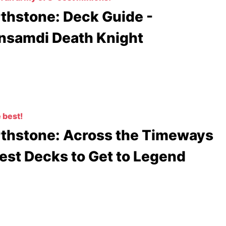
thstone: Deck Guide -
samdi Death Knight
 best!
thstone: Across the Timeways
Best Decks to Get to Legend