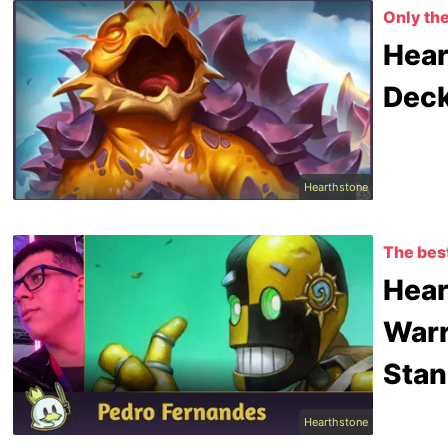
Only the
Hear
Deck
Hearthstone
The best
Hear
Warr
Stan
Hearthstone