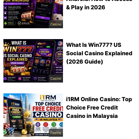
& Play in 2026
Casino
What Is Win777? US
Social Casino Explained
(2026 Guide)
Casino
i1RM Online Casino: Top
Choice Free Credit
Casino in Malaysia
Casino