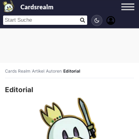
Cardsrealm
Cards Realm
/
Artikel
/
Autoren
/
Editorial
Editorial