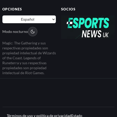
OPCIONES
SOCIOS
Modo nocturno
Magic: The Gathering y sus
respectivas propiedades son
propiedad intelectual de Wizards
of the Coast. Legends of
Runeterra y sus respectivas
propiedades son propiedad
intelectual de Riot Games.
Términos de uso y política de privacidad
Estado