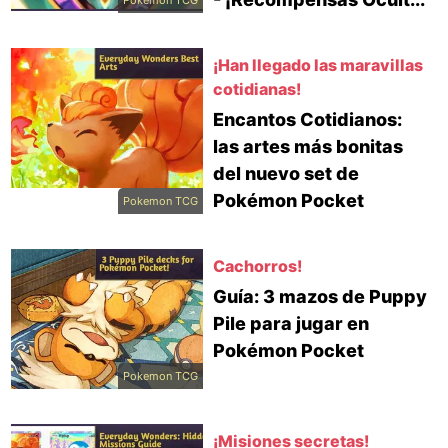
Pokemon TCG
¡Han llegado las maravillas
cotidianas!
Encantos Cotidianos:
las artes más bonitas
del nuevo set de
Pokémon Pocket
Pokemon TCG
Cachorros!
Guía: 3 mazos de Puppy
Pile para jugar en
Pokémon Pocket
Pokemon TCG
¡Misiones secretas!