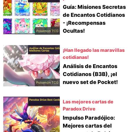
Guía: Misiones Secretas
de Encantos Cotidianos
- ¡Recompensas
Ocultas!
Pokemon TCG
¡Han llegado las maravillas
cotidianas!
Análisis de Encantos
Cotidianos (B3B), ¡el
nuevo set de Pocket!
Pokemon TCG
Las mejores cartas de
Paradox Drive
Impulso Paradójico:
Mejores cartas del