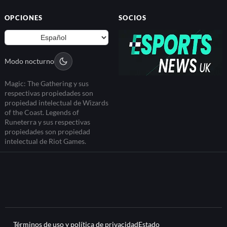
OPCIONES
SOCIOS
Modo nocturno
Magic: The Gathering y sus
respectivas propiedades son
propiedad intelectual de Wizards
of the Coast. Legends of
Runeterra y sus respectivas
propiedades son propiedad
intelectual de Riot Games.
Términos de uso y política de privacidad
Estado