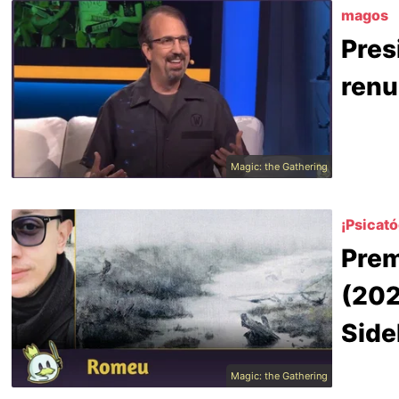
magos
Pres
renu
Magic: the Gathering
¡Psicat
Prem
(202
Side
Magic: the Gathering