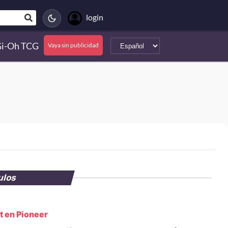
login
Gi-Oh TCG
Vaya sin publicidad
ulos
t en Pioneer