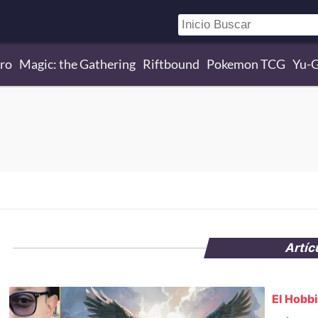
ro
Magic: the Gathering
Riftbound
Pokemon TCG
Yu-
Artíc
El Hobbi