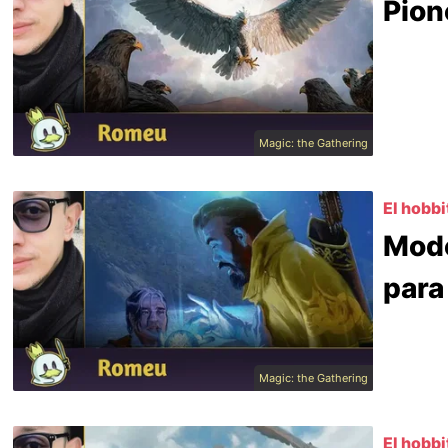
Pion
Magic: the Gathering
El hobbi
Mode
para
Magic: the Gathering
El hobbi