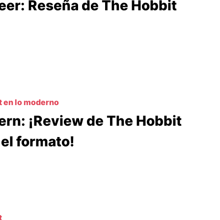
eer: Reseña de The Hobbit
t en lo moderno
rn: ¡Review de The Hobbit
 el formato!
t