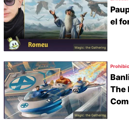
Paup
el f
Magic: the Gathering
Prohibi
Banl
The 
Com
Magic: the Gathering