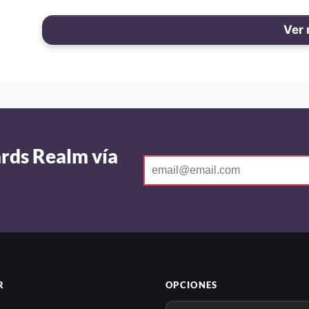
Ver
ards Realm vía
R
OPCIONES