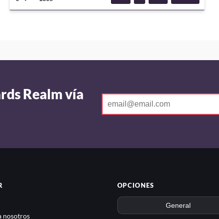
ards Realm vía
R
OPCIONES
 nosotros