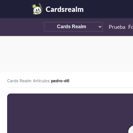
Cardsrealm
Prueba
F
Cards Realm
/
Artículos
/
pedro-d6