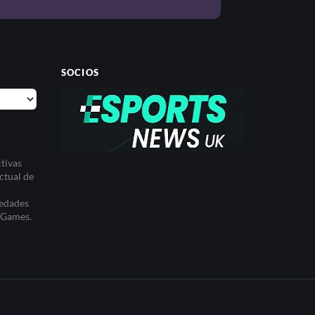
SOCIOS
tivas
ctual de
iedades
t Games.