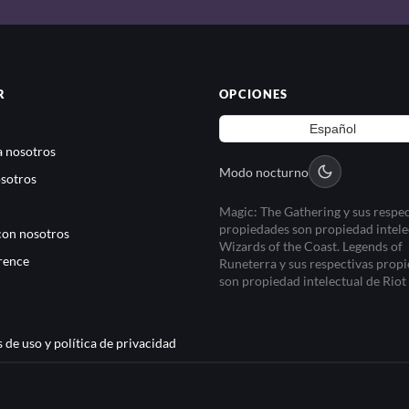
R
OPCIONES
 nosotros
Modo nocturno
sotros
Magic: The Gathering y sus respec
propiedades son propiedad intele
con nosotros
Wizards of the Coast. Legends of
rence
Runeterra y sus respectivas prop
son propiedad intelectual de Rio
 de uso y política de privacidad