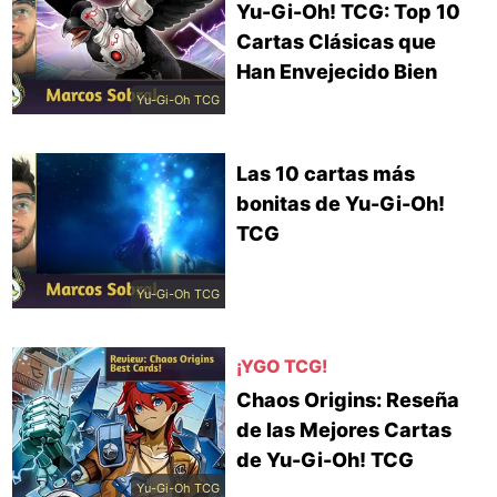
Yu-Gi-Oh! TCG: Top 10
Cartas Clásicas que
Han Envejecido Bien
Yu-Gi-Oh TCG
Las 10 cartas más
bonitas de Yu-Gi-Oh!
TCG
Yu-Gi-Oh TCG
¡YGO TCG!
Chaos Origins: Reseña
de las Mejores Cartas
de Yu-Gi-Oh! TCG
Yu-Gi-Oh TCG