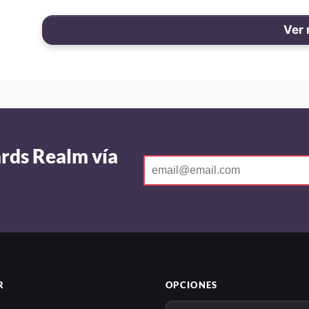
Ver
ards Realm vía
R
OPCIONES