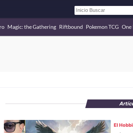
ro
Magic: the Gathering
Riftbound
Pokemon TCG
One 
Artíc
El Hobbi