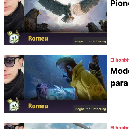
Pion
Magic: the Gathering
El hobbi
Mode
para
Magic: the Gathering
El hobbi