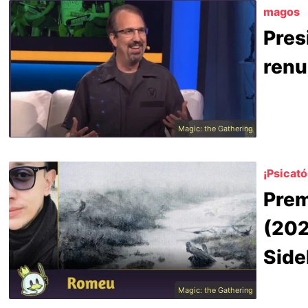
magos
Pres
renu
Magic: the Gathering
¡Psicat
Prem
(202
Side
Magic: the Gathering