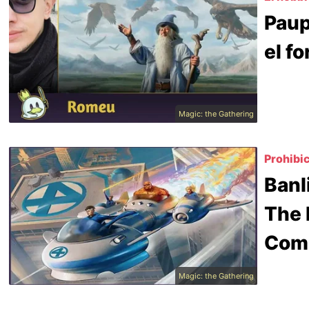
Paup
el f
Magic: the Gathering
Prohibi
Banl
The 
Com
Magic: the Gathering