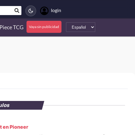
login
Piece TCG
Vaya sin publicidad
ulos
t en Pioneer