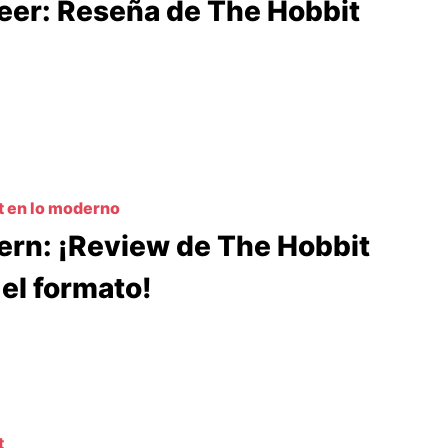
eer: Reseña de The Hobbit
t en lo moderno
rn: ¡Review de The Hobbit
 el formato!
t