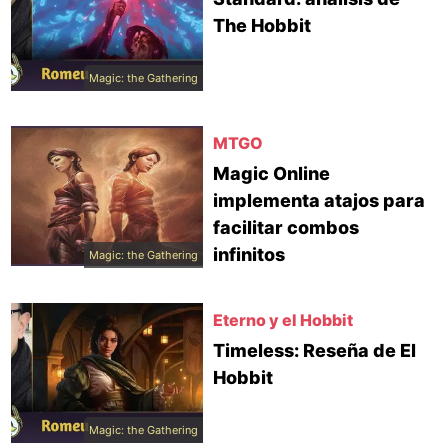
The Hobbit
Magic: the Gathering
MTGO
Magic Online
implementa atajos para
facilitar combos
infinitos
Magic: the Gathering
Eterno y el Hobbit
Timeless: Reseña de El
Hobbit
Magic: the Gathering