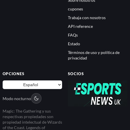
Sobre nosotros
cupones
Trabaja con nosotros
API reference
FAQs
Estado
Términos de uso y política de
privacidad
OPCIONES
SOCIOS
Modo nocturno
Magic: The Gathering y sus
respectivas propiedades son
propiedad intelectual de Wizards
of the Coast. Legends of