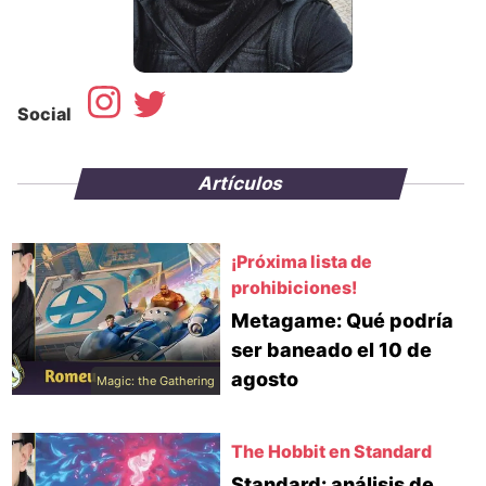
Social
Artículos
¡Próxima lista de
prohibiciones!
Metagame: Qué podría
ser baneado el 10 de
agosto
Magic: the Gathering
The Hobbit en Standard
Standard: análisis de