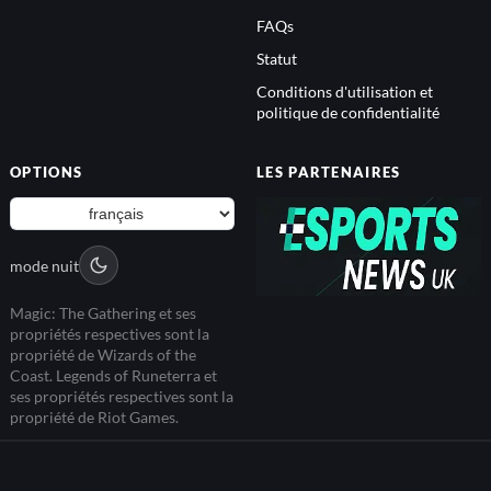
FAQs
Statut
Conditions d'utilisation et
politique de confidentialité
OPTIONS
LES PARTENAIRES
mode nuit
Magic: The Gathering et ses
propriétés respectives sont la
propriété de Wizards of the
Coast. Legends of Runeterra et
ses propriétés respectives sont la
propriété de Riot Games.