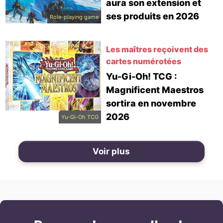
aura son extension et
ses produits en 2026
Role-playing game
Les maîtres reçoivent des
cartes numérotées
Yu-Gi-Oh! TCG :
Magnificent Maestros
sortira en novembre
2026
Yu-Gi-Oh TCG
Voir plus