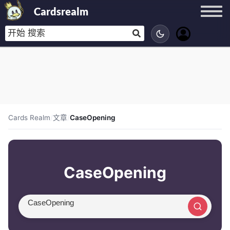
Cardsrealm
Cards Realm
/
文章
/
CaseOpening
CaseOpening
搜索文章