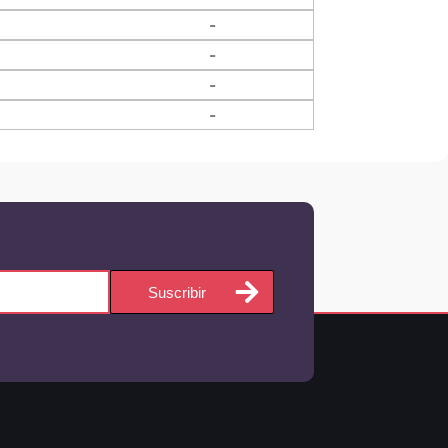
-
-
-
-
Suscribir