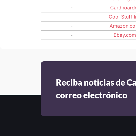
-
Cardhoard
-
Cool Stuff I
-
Amazon.c
-
Ebay.com
Reciba noticias de C
correo electrónico