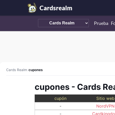
Cardsrealm
Prueba
F
Cards Realm
/
cupones
cupones - Cards Re
cupón
Sitio web
-
NordVPN
-
Cardkingd