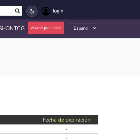
login
Gi-Oh TCG
Vaya sin publicidad
Fecha de expiración
-
-