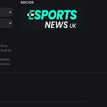
SOCIOS
tivas
ctual de
iedades
t Games.