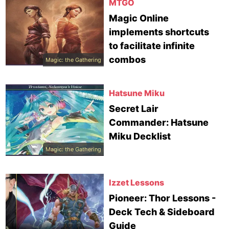
MTGO
Magic Online
implements shortcuts
to facilitate infinite
combos
Magic: the Gathering
Hatsune Miku
Secret Lair
Commander: Hatsune
Miku Decklist
Magic: the Gathering
Izzet Lessons
Pioneer: Thor Lessons -
Deck Tech & Sideboard
Guide