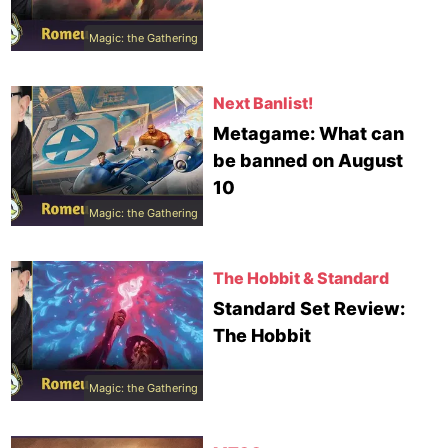
Magic: the Gathering
Next Banlist!
Metagame: What can
be banned on August
10
Magic: the Gathering
The Hobbit & Standard
Standard Set Review:
The Hobbit
Magic: the Gathering