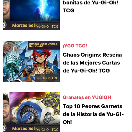
bonitas de Yu-Gi-Oh!
TCG
Yu-Gi-Oh TCG
¡YGO TCG!
Chaos Origins: Reseña
de las Mejores Cartas
de Yu-Gi-Oh! TCG
Yu-Gi-Oh TCG
Granates en YUGIOH
Top 10 Peores Garnets
de la Historia de Yu-Gi-
Oh!
Yu-Gi-Oh TCG