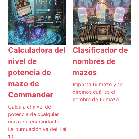
Calculadora del
Clasificador de
nivel de
nombres de
potencia de
mazos
mazo de
Importa tu mazo y te
diremos cuál es el
Commander
nombre de tu mazo
Calcula el nivel de
potencia de cualquier
mazo de comandante.
La puntuación va del 1 al
10.