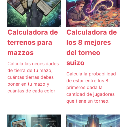
Calculadora de
Calculadora de
terrenos para
los 8 mejores
mazzos
del torneo
suizo
Calcula las necesidades
de tierra de tu mazo,
Calcula la probabilidad
cuántas tierras debes
de estar entre los 8
poner en tu mazo y
primeros dada la
cuántas de cada color
cantidad de jugadores
que tiene un torneo.