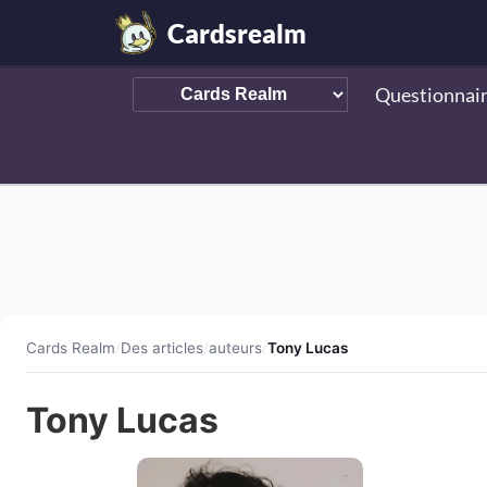
Cardsrealm
Questionnai
Cards Realm
/
Des articles
/
auteurs
/
Tony Lucas
Tony Lucas