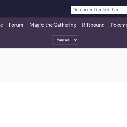
re
Forum
Magic: the Gathering
Riftbound
Pokem