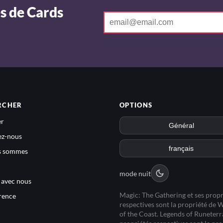
s de Cards
RCHER
OPTIONS
r
ez-nous
s sommes
mode nuit
e avec nous
Magic: The Gathering et ses propr
rence
respectives sont la propriété de 
of the Coast. Legends of Runeterra