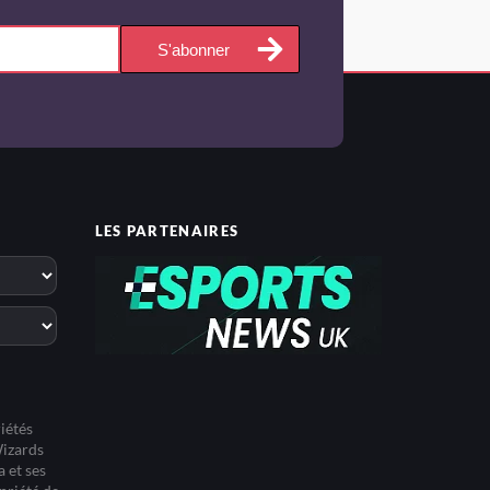
S'abonner
LES PARTENAIRES
iétés
Wizards
 et ses