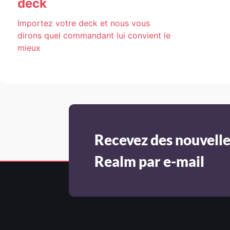
deck
Importez votre deck et nous vous
dirons quel commandant lui convient le
mieux
Recevez des nouvelle
Realm par e-mail