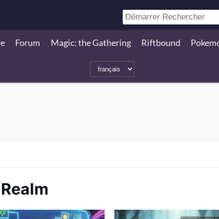
re
Forum
Magic: the Gathering
Riftbound
Pokem
s Realm