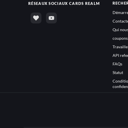
RECHE
RÉSEAUX SOCIAUX
CARDS REALM
Démarre
Contact
Qui nou
coupons
Travaill
API refe
FAQs
Statut
Condition
confident