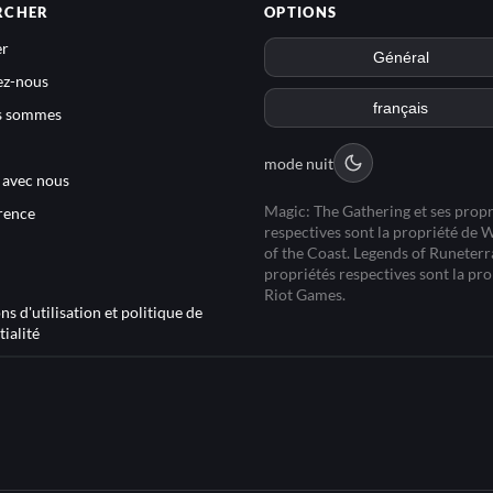
RCHER
OPTIONS
r
ez-nous
s sommes
mode nuit
e avec nous
Magic: The Gathering et ses propr
rence
respectives sont la propriété de 
of the Coast. Legends of Runeterra
propriétés respectives sont la pro
Riot Games.
s d'utilisation et politique de
ialité