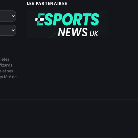
LES PARTENAIRES
iétés
Wizards
 et ses
priété de