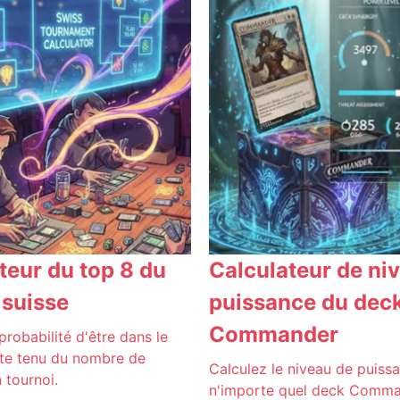
teur du top 8 du
Calculateur de ni
 suisse
puissance du dec
Commander
probabilité d'être dans le
te tenu du nombre de
Calculez le niveau de puiss
 tournoi.
n'importe quel deck Comma