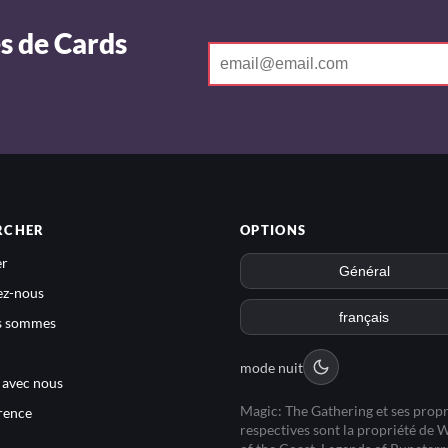
s de Cards
RCHER
OPTIONS
r
ez-nous
s sommes
mode nuit
e avec nous
Magic: The Gathering et ses propr
rence
respectives sont la propriété de 