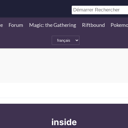
re
Forum
Magic: the Gathering
Riftbound
Pokemo
inside