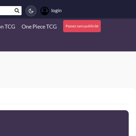
login
n TCG
One Piece TCG
Passez sans publicité