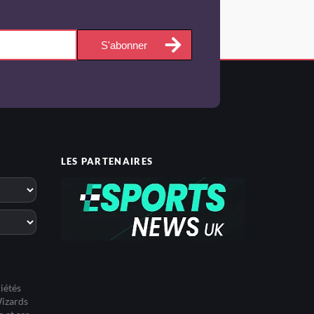
S'abonner
LES PARTENAIRES
iétés
Wizards