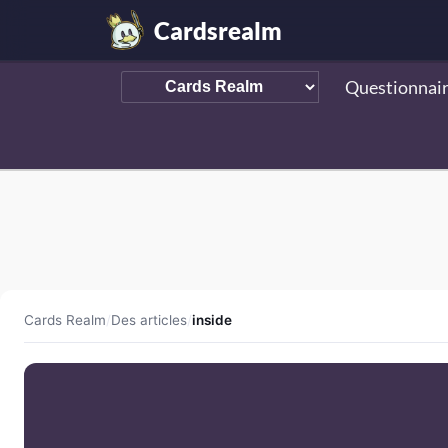
Cardsrealm
Questionnai
Cards Realm
/
Des articles
/
inside