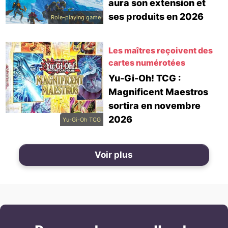
aura son extension et
ses produits en 2026
Role-playing game
Les maîtres reçoivent des
cartes numérotées
Yu-Gi-Oh! TCG :
Magnificent Maestros
sortira en novembre
2026
Yu-Gi-Oh TCG
Voir plus