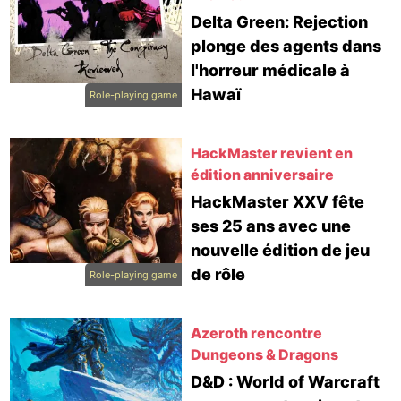
Delta Green: Rejection
plonge des agents dans
l'horreur médicale à
Hawaï
Role-playing game
HackMaster revient en
édition anniversaire
HackMaster XXV fête
ses 25 ans avec une
nouvelle édition de jeu
de rôle
Role-playing game
Azeroth rencontre
Dungeons & Dragons
D&D : World of Warcraft