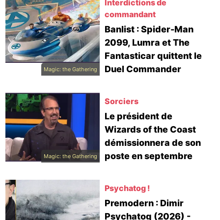
Interdictions de
commandant
Banlist : Spider-Man
2099, Lumra et The
Fantasticar quittent le
Duel Commander
Magic: the Gathering
Sorciers
Le président de
Wizards of the Coast
démissionnera de son
poste en septembre
Magic: the Gathering
Psychatog !
Premodern : Dimir
Psychatog (2026) -